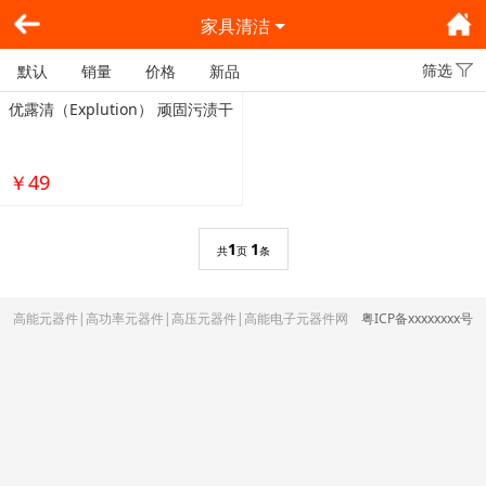
家具清洁
筛选
默认
销量
价格
新品
优露清（Explution） 顽固污渍干
￥49
1
1
共
页
条
高能元器件|高功率元器件|高压元器件|高能电子元器件网
粤ICP备xxxxxxxx号