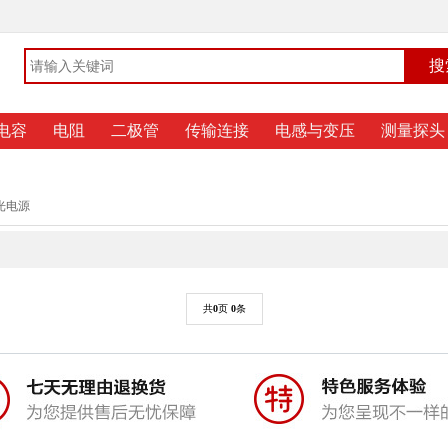
电容
电阻
二极管
传输连接
电感与变压
测量探头
光电源
共
0
页
0
条