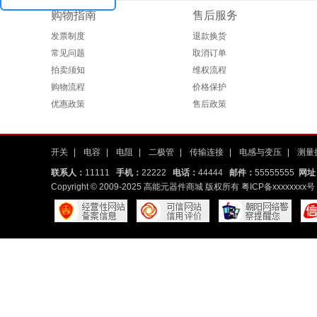
购物指南
售后服务
发票制度
退款换货
常见问题
取消订单
拍卖须知
维权流程
购物流程
价格保护
优惠政策
售后政策
开关
|
电容
|
电阻
|
二极管
|
传输连接
|
电感与变压
|
测量
联系人：
11111
手机：
22222
电话：
44444
邮件：
55555555
网址
Copyright © 2009-2025 高能元器件商城 版权所有
粤ICP备xxxxxxxx号