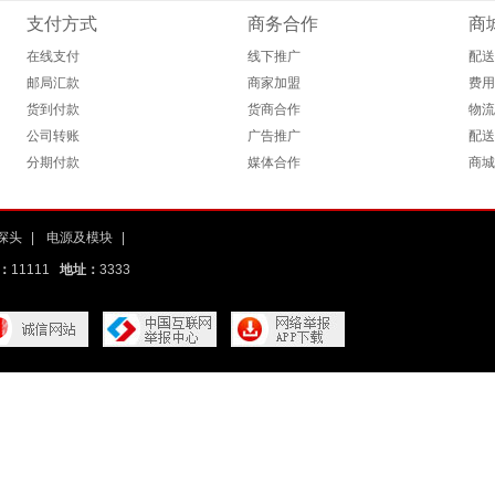
支付方式
商务合作
商
在线支付
线下推广
配送
邮局汇款
商家加盟
费用
货到付款
货商合作
物流
公司转账
广告推广
配送
分期付款
媒体合作
商城
探头
|
电源及模块
|
：
11111
地址：
3333