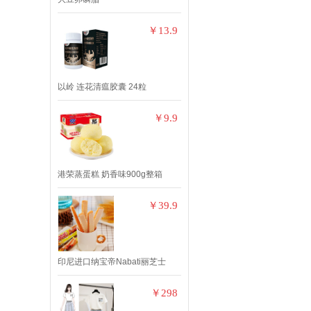
￥13.9
以岭 连花清瘟胶囊 24粒
￥9.9
港荣蒸蛋糕 奶香味900g整箱
￥39.9
印尼进口纳宝帝Nabati丽芝士
￥298