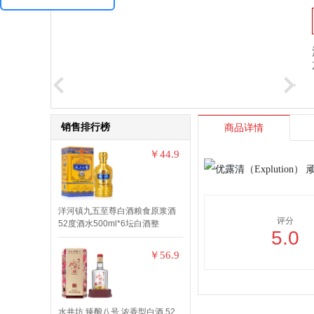
销售排行榜
商品详情
￥44.9
洋河镇九五至尊白酒粮食原浆酒
评分
52度酒水500ml*6坛白酒整
5.0
￥56.9
水井坊 臻酿八号 浓香型白酒 52