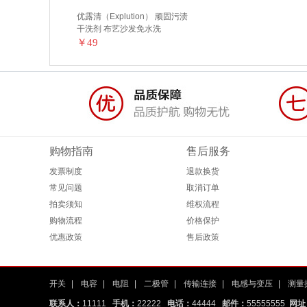
优露清（Explution） 顽固污渍
干洗剂 布艺沙发免水洗
￥49
购物指南
售后服务
发票制度
退款换货
常见问题
取消订单
拍卖须知
维权流程
购物流程
价格保护
优惠政策
售后政策
开关
|
电容
|
电阻
|
二极管
|
传输连接
|
电感与变压
|
测量
联系人：
11111
手机：
22222
电话：
44444
邮件：
55555555
网址