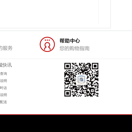
城快讯
查询
说明
时达
说明
配送