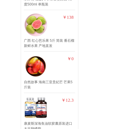
度500ml 单瓶装
￥138
广西 红心芭乐果 5斤 简装 番石榴
新鲜水果 产地直发
￥0
自然故事 海南三亚贵妃芒 芒果5
斤装
￥12.3
康麦斯深海鱼油软胶囊原装进口
大豆卵磷脂