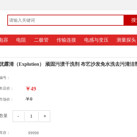
电容
电阻
二极管
传输连接
电感与变压
测量探头
优露清（Explution） 顽固污渍干洗剂 布艺沙发免水洗去污清洁
编号：
￥49
本店价：
￥0
市场价：
-
+
数量
库存：
99998