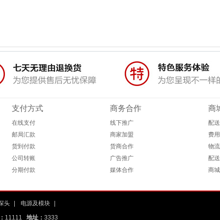
支付方式
商务合作
商
在线支付
线下推广
配送
邮局汇款
商家加盟
费用
货到付款
货商合作
物流
公司转账
广告推广
配送
分期付款
媒体合作
商城
探头
|
电源及模块
|
：
11111
地址：
3333