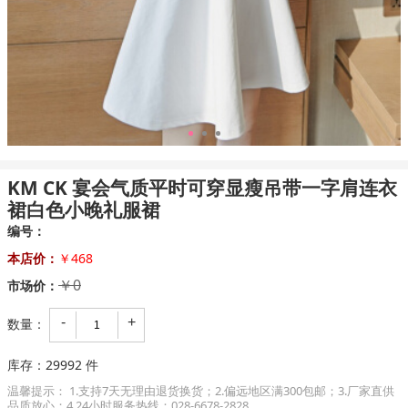
1
2
3
KM CK 宴会气质平时可穿显瘦吊带一字肩连衣
裙白色小晚礼服裙
编号：
本店价：
￥468
￥0
市场价：
-
+
数量：
库存：
29992
件
温馨提示： 1.支持7天无理由退货换货；2.偏远地区满300包邮；3.厂家直供
品质放心；4.24小时服务热线：028-6678-2828