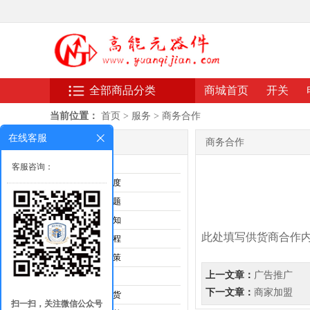
全部商品分类
商城首页
开关
当前位置：
首页
>
服务
>
商务合作
在线客服
服务
商务合作
购物指南
客服咨询：
发票制度
常见问题
拍卖须知
此处填写供货商合作
购物流程
优惠政策
上一文章：
广告推广
售后服务
下一文章：
商家加盟
退款换货
扫一扫，关注微信公众号